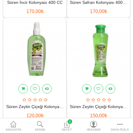
Süren İncir Kolonyası 400 CC
Süren Safran Kolonyası 400 CC
Pişmaniye ve Helva
170,00₺
170,00₺
Çeşitleri
Kolonyalar
Güzellik Ürünleri
İndirimli Ürünler
Karşılaştır
A. Listem (0)
Süren Zeytin Çiçeği Kolonyası 160 CC
Süren Zeytin Çiçeği Kolonyası 300 CC
120,00₺
150,00₺
0
ANASAYFA
ARAMA
SEPET
HESABIM
DAHA FAZLA