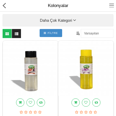
Kolonyalar
Daha Çok Kategori
FILTRE
Bütün Ürünleri Göster
Ürünlerimiz
Zeytin
Zeytinyağı
Zeytin Ezmesi
Turşu
Kestane Şekerleri